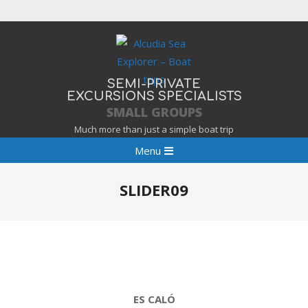
Skip
to
content
SEMI-PRIVATE
EXCURSIONS SPECIALISTS
SMALL GROUPS
Much more than just a simple boat trip
Primary
Menu
Navigation
Menu
SLIDER09
ES CALÓ