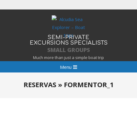
Skip
to
content
SEMI-PRIVATE
EXCURSIONS SPECIALISTS
SMALL GROUPS
Much more than just a simple boat trip
Primary
Menu
Navigation
Menu
RESERVAS »
FORMENTOR_1