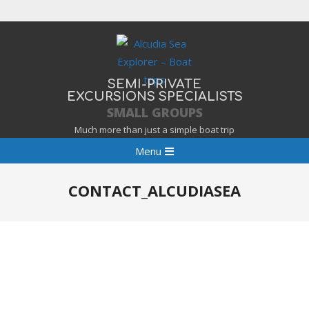
Skip
to
content
SEMI-PRIVATE
EXCURSIONS SPECIALISTS
SMALL GROUPS
Much more than just a simple boat trip
Primary
Menu
Navigation
Menu
CONTACT_ALCUDIASEA