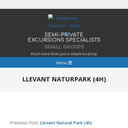
Skip
to
content
SEMI-PRIVATE
EXCURSIONS SPECIALISTS
SMALL GROUPS
Much more than just a simple boat trip
Primary
Menu
Navigation
Menu
LLEVANT NATURPARK (4H)
Previous Post:
Llevant Natural Park (4h)