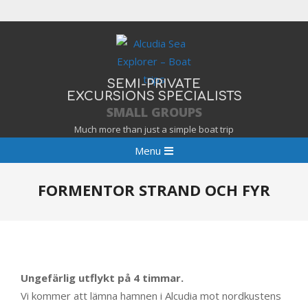
Skip
to
content
SEMI-PRIVATE
EXCURSIONS SPECIALISTS
SMALL GROUPS
Much more than just a simple boat trip
Primary
Menu
Navigation
Menu
FORMENTOR STRAND OCH FYR
Ungefärlig utflykt på 4 timmar.
Vi kommer att lämna hamnen i Alcudia mot nordkustens