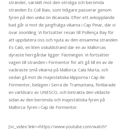
stränder, särskilt mot den otroliga och berömda
stranden Es Coll Baix, som tidigare passerar genom
fyren på den unika ön Alcanada. Efter ett avkopplande
bad går vi mot de jungfruliga vikarna i Cap Pinar, där vi
övar snorkling. Vi fortsätter resan till Pollença Bay för
att uppdatera oss och njuta av den ensamma stranden
Es Caló, en liten oskuldstrand där en av Mallorcas
dyraste herrgårdar ligger: Fästningen. Vi fortsätter
vägen till stranden i Formentor för att gå till en av de
vackraste små vikarna på Mallorca: Cala Murta, och
sedan gå mot de majestätiska klipporna i Cap de
Formentor, belägen i Serra de Tramuntana, förklarade
en världsarv av UNESCO, och betrakta den vildaste
sidan av den berömda och majestätiska fyren på
Mallorca: fyren i Cap de Formentor.
EXCURSIONS IN BOATS ALCUDIA MALLORCA · AUSFLÜGE ALCUDIA MALLORCA · BOAT EXCURSION ALCUDIA MALLORCA · BOOTSVERLEIH ALCUDIA MALLORCA · COSAS QUE HACER EN MALLORCA · ALCUDIA PORT · EXCURSIÓN BARCO ALCUDIA MALLORCA · BOOTSVERLEIH ALCUDIA MALLORCA · ALCUDIASEA · ALCUDIA SEA
[vc_video link=»https://www.youtube.com/watch?